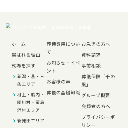
ホーム
葬儀費用につい
お急ぎの方へ
て
選ばれる理由
資料請求
お知らせ・イベ
式場を探す
事前相談
ント
葬儀保険「千の
新潟・燕・三
お客様の声
条エリア
風」
葬儀の基礎知識
村上・胎内・
グループ概要
関川村・粟島
会葬者の方へ
浦村エリア
プライバシーポ
新発田エリア
リシー