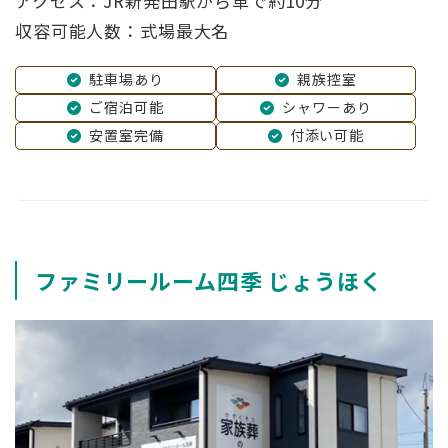
アクセス：JR新発田駅から車で約10分
収容可能人数：式場最大名
駐車場あり
親族控室
ご宿泊可能
シャワーあり
安置室完備
付添い可能
ファミリールーム四季 じょうほく