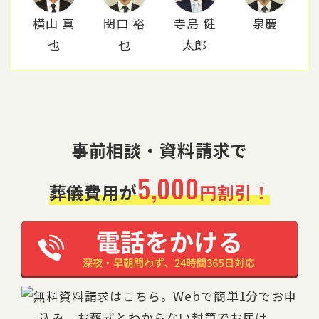
横山 真
関口 裕
寺島 健
泉慶
也
也
太郎
事前相談・資料請求で
5,000
葬儀費用が
円割引！