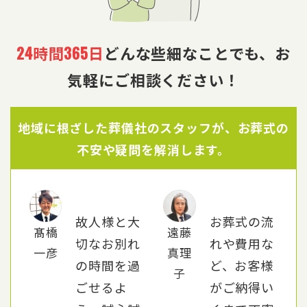
24
時間
365
日
どんな些細なことでも、お
気軽にご相談ください！
地域に根ざした葬儀社のスタッフが、お葬式の
不安や疑問を解消します。
故人様と大
お葬式の流
髙橋
遠藤
切なお別れ
れや費用な
一彦
真理
の時間を過
ど、お客様
子
ごせるよ
がご納得い