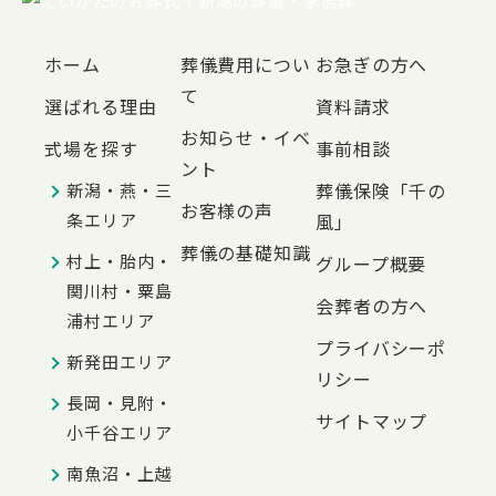
ホーム
葬儀費用につい
お急ぎの方へ
て
選ばれる理由
資料請求
お知らせ・イベ
式場を探す
事前相談
ント
葬儀保険「千の
新潟・燕・三
お客様の声
条エリア
風」
葬儀の基礎知識
村上・胎内・
グループ概要
関川村・粟島
会葬者の方へ
浦村エリア
プライバシーポ
新発田エリア
リシー
長岡・見附・
サイトマップ
小千谷エリア
南魚沼・上越