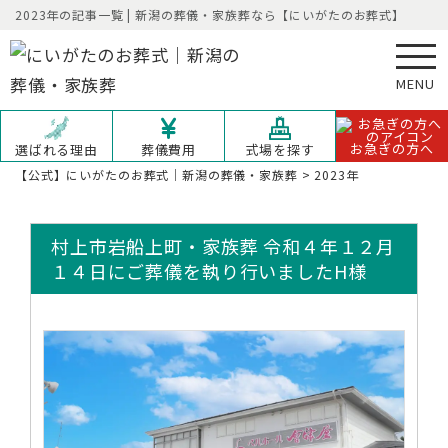
2023年の記事一覧 | 新潟の葬儀・家族葬なら【にいがたのお葬式】
MENU
お急ぎの方へ
選ばれる理由
葬儀費用
式場を探す
【公式】にいがたのお葬式｜新潟の葬儀・家族葬
>
2023年
村上市岩船上町・家族葬 令和４年１２月
１４日にご葬儀を執り行いましたH様