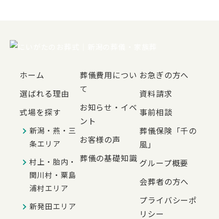
ホーム
葬儀費用につい
お急ぎの方へ
て
選ばれる理由
資料請求
お知らせ・イベ
式場を探す
事前相談
ント
葬儀保険「千の
新潟・燕・三
お客様の声
条エリア
風」
葬儀の基礎知識
村上・胎内・
グループ概要
関川村・粟島
会葬者の方へ
浦村エリア
プライバシーポ
新発田エリア
リシー