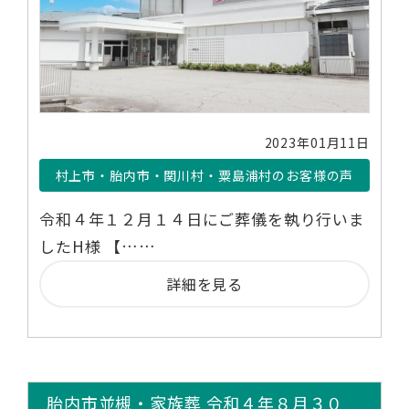
2023年01月11日
村上市・胎内市・関川村・粟島浦村のお客様の声
令和４年１２月１４日にご葬儀を執り行いま
したH様 【……
詳細を見る
胎内市並槻・家族葬 令和４年８月３０