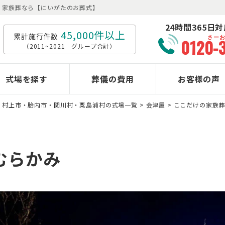
儀・家族葬なら【にいがたのお葬式】
24時間365日
45,000件以上
累計施行件数
さー
0120-
（2011~2021 グループ合計）
式場を探す
葬儀の費用
お客様の声
>
村上市・胎内市・関川村・粟島浦村の式場一覧
>
会津屋
>
ここだけの家族葬
むらかみ