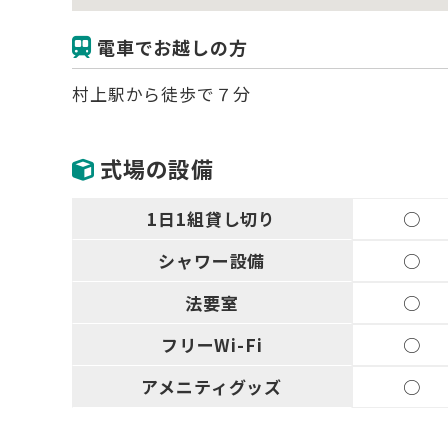
電車でお越しの方
村上駅から徒歩で７分
式場の設備
1日1組
貸し切り
○
シャワー設備
○
法要室
○
フリー
Wi-Fi
○
アメニティ
グッズ
○