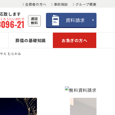
会葬者の方へ
事前相談
グループ概要
対応致します
通話
おくろうにいがたで
資料請求
3096-21
無料
葬儀の基礎知識
お急ぎの方へ
やえ むらかみ