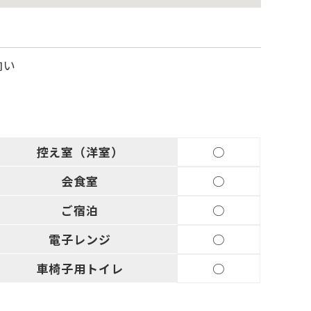
向い
控え室
（洋室）
○
会食室
○
ご宿泊
○
電子
レンジ
○
車椅子用
トイレ
○