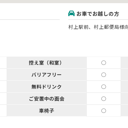
お車でお越しの方
村上駅前、村上郵便局様
控え室
（和室）
○
バリアフリー
○
無料
ドリンク
○
ご安置中
の面会
○
車椅子
○