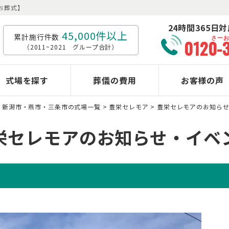
お葬式】
24時間365日
45,000件以上
累計施行件数
さー
0120-
（2011~2021 グループ合計）
式場を探す
葬儀の費用
お客様の声
>
新潟市・燕市・三条市の式場一覧
>
豊栄セレモア
>
豊栄セレモアのお知ら
栄セレモアのお知らせ・イベ