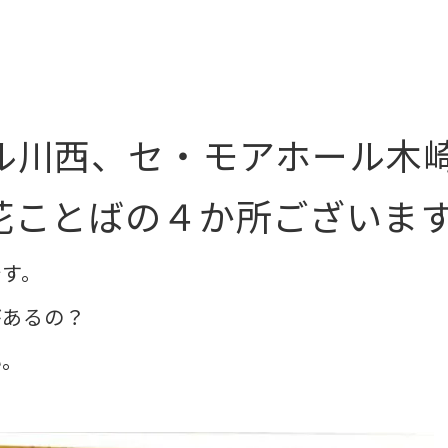
ル川西、セ・モアホール木
花ことばの４か所ございま
です。
があるの？
い。