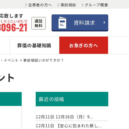
会葬者の方へ
事前相談
グループ概要
対応致します
通話
おくろうにいがたで
資料請求
3096-21
無料
葬儀の基礎知識
お急ぎの方へ
せ・イベント
>
事前相談いかがですか？
ント
最近の投稿
12月11日
12月16日（月）9...
12月11日
【安心に包まれた新し...