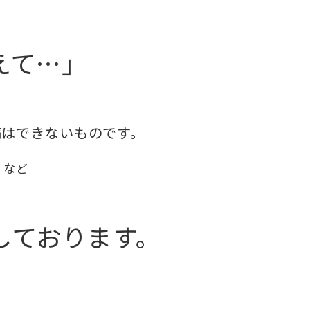
えて…」
備はできないものです。
。など
しております。